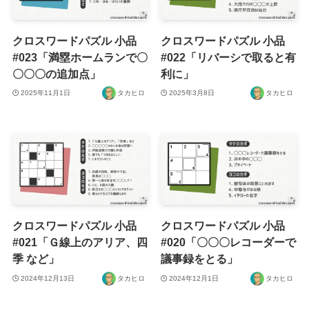
クロスワードパズル 小品
クロスワードパズル 小品
#023「満塁ホームランで〇
#022「リバーシで取ると有
〇〇〇の追加点」
利に」
2025年11月1日
タカヒロ
2025年3月8日
タカヒロ
クロスワードパズル 小品
クロスワードパズル 小品
#021「Ｇ線上のアリア、四
#020「〇〇〇レコーダーで
季 など」
議事録をとる」
2024年12月13日
タカヒロ
2024年12月1日
タカヒロ