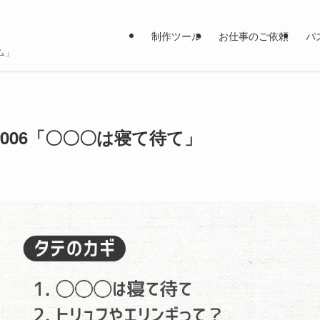
制作ツール
お仕事のご依頼
パ
ム」
006「〇〇〇は寝て待て」