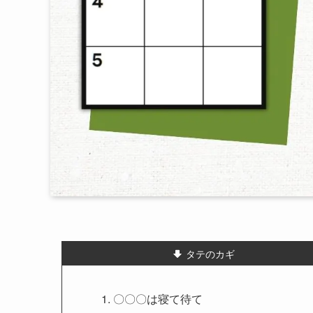
タテのカギ
1. 〇〇〇は寝て待て