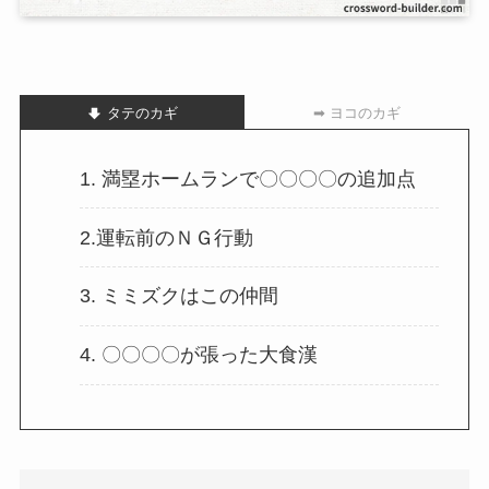
タテのカギ
➡ ヨコのカギ
1. 満塁ホームランで〇〇〇〇の追加点
2.運転前のＮＧ行動
3. ミミズクはこの仲間
4. 〇〇〇〇が張った大食漢